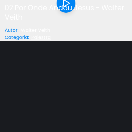
02 Por Onde Andou Jesus - Walter
Veith
Autor
:
Walter Veith
Categoria
:
Palestra
Anterior
Próximo
Gostou do vídeo?
Ajude-nos
Este vídeo Walter Veith nos leva em uma viagem à
antiga Palestina, refazendo os passos do Mestre e
sublinhando seus grandes ensinos, incluindo o
Sermão do Monte e parábolas chave. A vida e
ministério de Cristo, Seu nascimento, e morte sobre
a cruz são apresentados em um formato multimídia