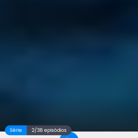
Série
2
/
38
episódios