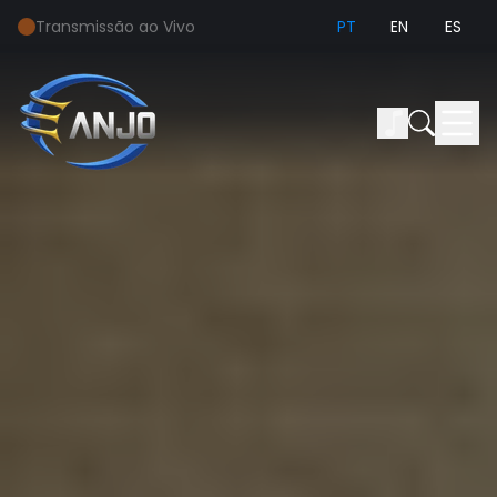
Transmissão ao Vivo
PT
EN
ES