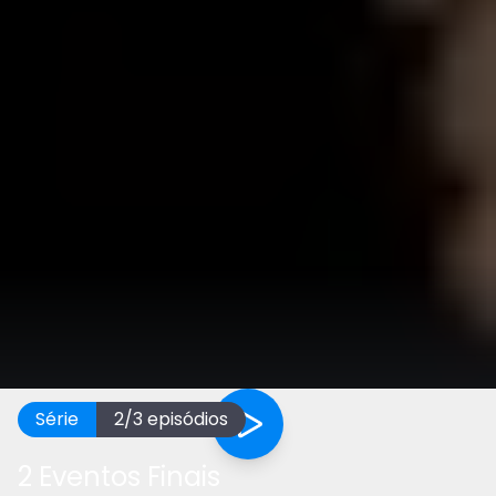
Série
2
/
3
episódios
2 Eventos Finais