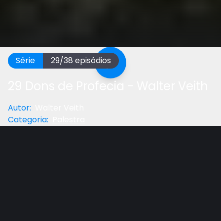
Série
29
/
38
episódios
29 Dons de Profecia - Walter Veith
Autor
:
Walter Veith
Categoria
:
Palestra
Anterior
Próximo
Gostou do vídeo?
Ajude-nos
Uma das características distintivas da organização