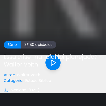
Série
3
/
180
episódios
Essa crise mundial foi planejada? -
Walter Veith
Autor
:
Walter Veith
Categoria
:
Estudo Bíblico
Download (
9 MB
)
Anterior
Próximo
Gostou do vídeo?