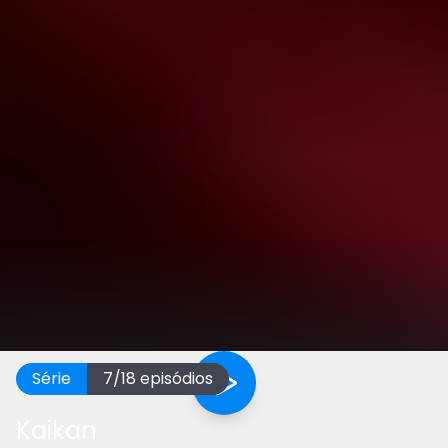
Série
7
/
18
episódios
Kaikan