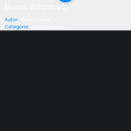
Museu Britânico 2
Autor
:
Rodrigo Silva
Categoria
:
Documentário
Anterior
Próximo
Gostou do vídeo?
Ajude-nos
Pr. Rodrigo Silva, professor no Unasp Engenheiro
Coelho – SP, apresenta sua série inglesa do
programa Evidências da TV Novo Tempo.
Assista aos outros episódios