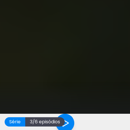
Série
3
/
6
episódios