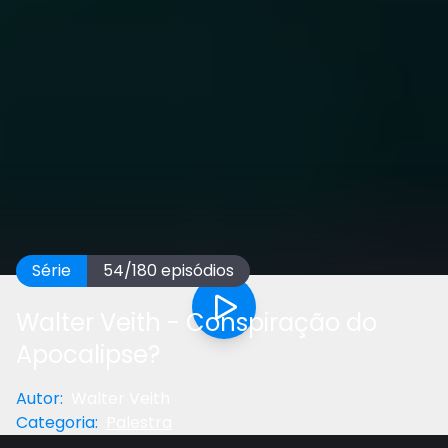
Série
54
/
180
episódios
Walter Veith - Conspiração do
Apocalipse?
Autor
:
Walter Veith
Categoria
:
Palestra
Anterior
Próximo