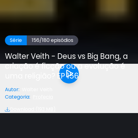
Série
156
/
180
episódios
Walter Veith - Deus vs Big Bang, a
criação é ficção ou a evolução é
uma religião? EP 156
Autor
:
Walter Veith
Categoria
:
Profecia
Download (
193 MB
)
Anterior
Próximo
Gostou do vídeo?