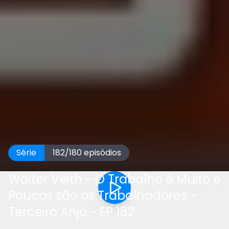
Série
182
/
180
episódios
Walter Veith - O Trabalho é Muito e
Poucos são os Trabalhadores -
Terceiro Anjo - EP 182