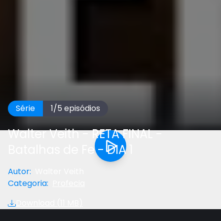
Série
1
/
5
episódios
Walter Veith - RETA FINAL -
Batalhas de Fe - DIA 1
Autor
:
Walter Veith
Categoria
:
Profecia
Download (
11 MB
)
Próximo