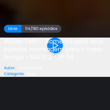
Série
114
/
180
episódios
Walter Veith - Somente para seus
ouvidos, mensagem para o nosso
tempo - PARTE 2 - EP 114
Autor
:
Terceiro Anjo
Categoria
:
Série
Anterior
Próximo
Gostou do vídeo?
Ajude-nos