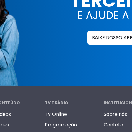
TERCE
E AJUDE A
BAIXE NOSSO AP
ONTEÚDO
TV E RÁDIO
INSTITUCION
ídeos
TV Online
Sobre nós
ries
Programação
Contato