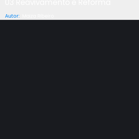
03 Reavivamento e Reforma
Autor
:
Maiza Ribeiro
Categoria
:
Geral
Gostou do vídeo?
Ajude-nos
Sermão: Reavivamento e Reforma - parte 3 com
Maiza Ribeiro. IASD de Diadema em julho de 2013.
Outros vídeos recomendados
Ver todos