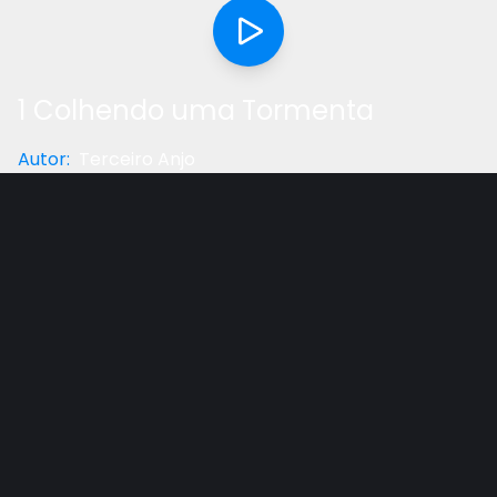
1 Colhendo uma Tormenta
Autor
:
Terceiro Anjo
Categoria
:
Profecia
Gostou do vídeo?
Ajude-nos
Tiro, modelo da economia de hoje. A semelhança
arquitetônica entre Washington e Roma. FBI, CIA,
Opus Dei, Comissão Trilateral, Bilderberger.
Apresentação Prezi