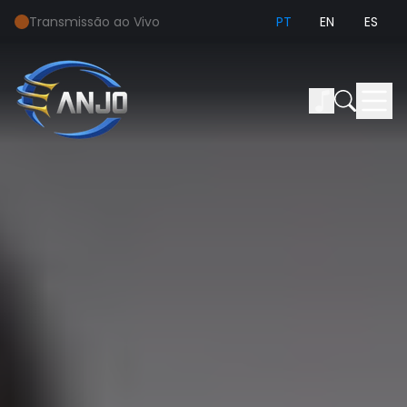
Transmissão ao Vivo
PT
EN
ES