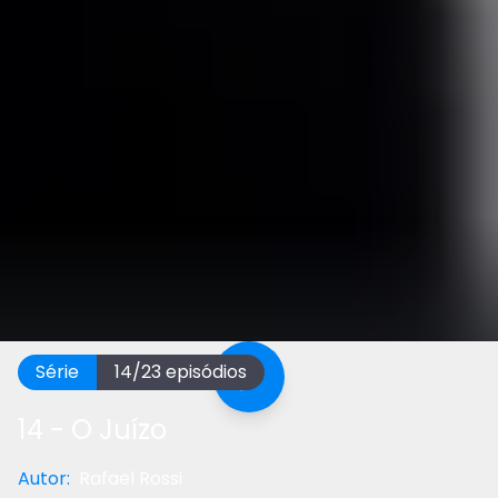
Série
14
/
23
episódios
14 - O Juízo
Autor
:
Rafael Rossi