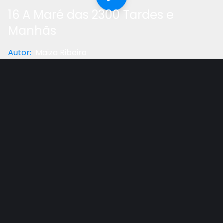
16 A Maré das 2300 Tardes e
Manhãs
Autor
:
Maiza Ribeiro
Categoria
:
Estudo Bíblico
Gostou do vídeo?
Ajude-nos
As duas palavras para "visão": chazon e mareh ?
2300 tardes e manhãs ? Não havia templo físico na
ocasião da profecia ? Daniel entende o princípio
dia-ano e ora a Deus.