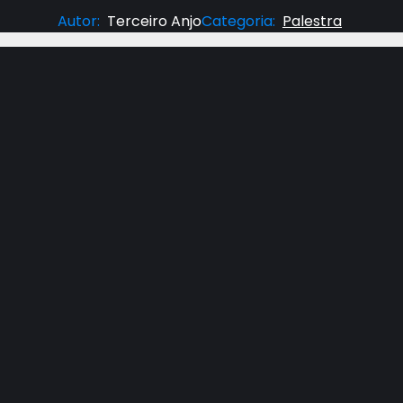
Autor
:
Terceiro Anjo
Categoria
:
Palestra
Neste vídeo, descobrimos que a comunidade intern
Deus, orar em nome de Jesus, adorar a Deus em 
homens, Jesus deve ser colocado no mesmo nível 
Veja que esforços surpreendentes têm sido feitos 
vídeo, é também apresentada mais informação co
hoje.