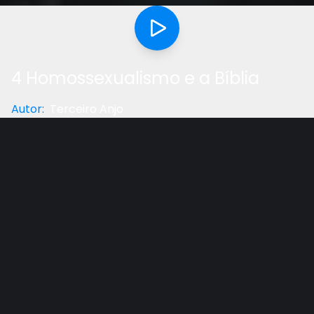
4 Homossexualismo e a Bíblia
Autor
:
Terceiro Anjo
Categoria
:
Palestra
Gostou do vídeo?
Ajude-nos
Palestra do Pr.Ronald Woolsey de 4-7 de novembro
de 2012 na IASD Jardim Blumenau, Artur Nogueira –
SP.
Intérprete: Hander Heim, diretor de
Fatos Incríveis