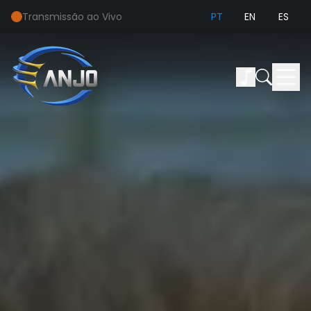
Transmissão ao Vivo
PT
EN
ES