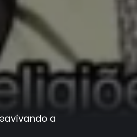
Reavivando a