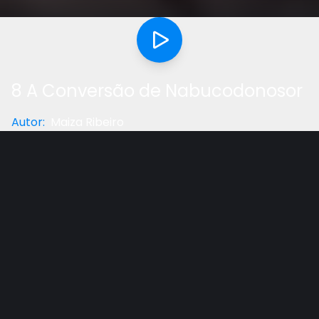
8 A Conversão de Nabucodonosor
Autor
:
Maiza Ribeiro
Categoria
:
Estudo Bíblico
Gostou do vídeo?
Ajude-nos
Revisão Daniel 1-3 ? Nabucodonosor abre o capítulo
4 de Daniel O sonho da árvore cortada ? A
interpretação do sonho ? O cumprimento do sonho
depois de 12 meses.