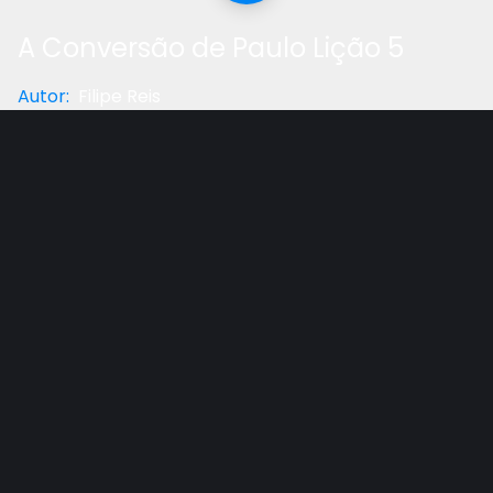
A Conversão de Paulo Lição 5
Autor
:
Filipe Reis
Categoria
:
Lição Da Escola Sabatina
Gostou do vídeo?
Ajude-nos
Paulo tinha sido um feroz oponente dos primeiros
crentes e da igreja. Contudo, após o chamado de
Deus, ele tornou-se o seu maior missionário.
Outros vídeos recomendados
Ver todos