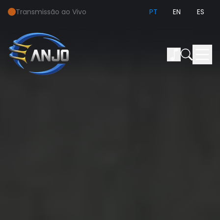
Transmissão ao Vivo
PT
EN
ES