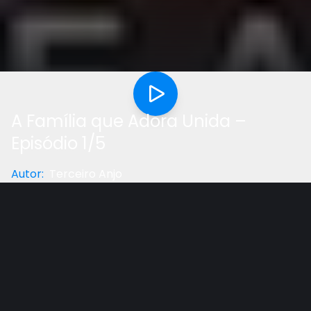
A Família que Adora Unida –
Episódio 1/5
Autor
:
Terceiro Anjo
Categoria
:
Educação
Gostou do vídeo?
Ajude-nos
Esta série, produzida pelo NCFIC (National Center for