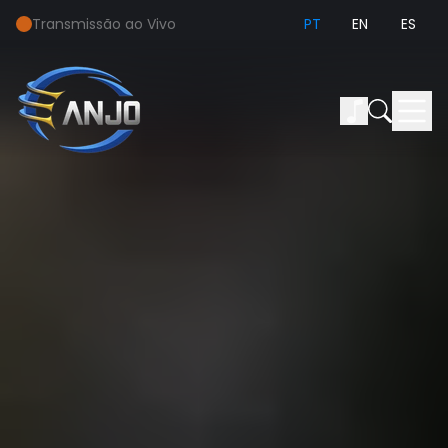
Transmissão ao Vivo
PT
EN
ES