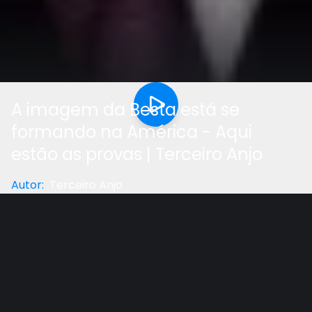
A imagem da Besta está se
formando na América - Aqui
estão as provas | Terceiro Anjo
Autor
:
Terceiro Anjo
Categoria
:
Estudo Bíblico
Gostou do vídeo?
Ajude-nos