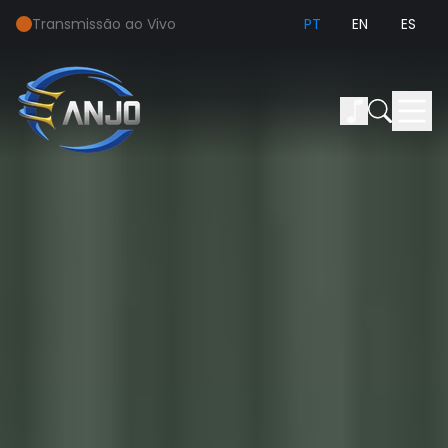
Transmissão ao Vivo
PT
EN
ES