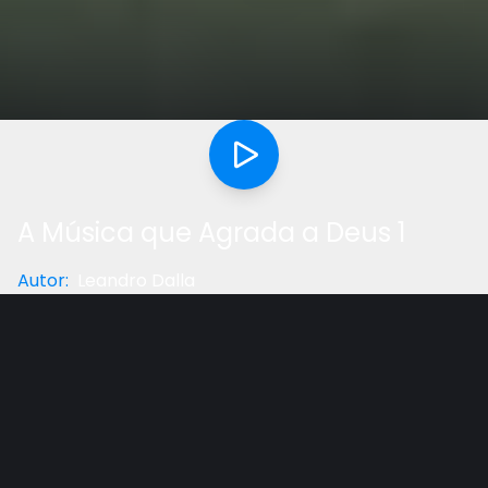
A Música que Agrada a Deus 1
Autor
:
Leandro Dalla
Categoria
:
Música
Gostou do vídeo?
Ajude-nos
Dr. Hélio Pothin e Leandro Dalla discutem sobre a