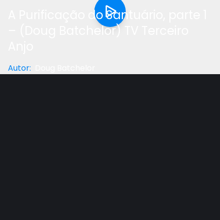
A Purificação do Santuário, parte 1
– (Doug Batchelor) TV Terceiro
Anjo
Autor
:
Doug Batchelor
Categoria
:
Estudo Bíblico
Gostou do vídeo?
Ajude-nos
A maioria dos principais profetas da Bíblia fala sobre
o Santuário, o Templo ou o Tabernáculo. Como isso
se relaciona com a salvação? Parte 1 de 2 (Acesse
http://Planos.TVAF.com.br/ para pedir seu brinde
gratuito.)