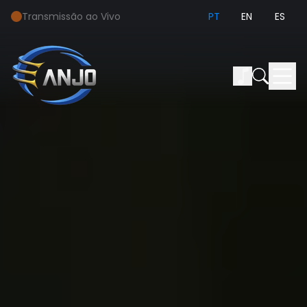
Transmissão ao Vivo
PT
EN
ES