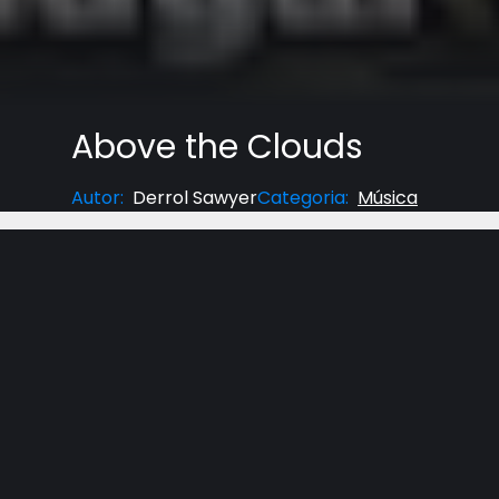
Above the Clouds
Autor
:
Derrol Sawyer
Categoria
:
Música
Acima das nuvens o sol sempre está brilhando.
Enquanto raios de sol competem para fazer o céu
a águia plana levianamente com suas asas reclin
enquanto tempestades violentas assolam abaixo