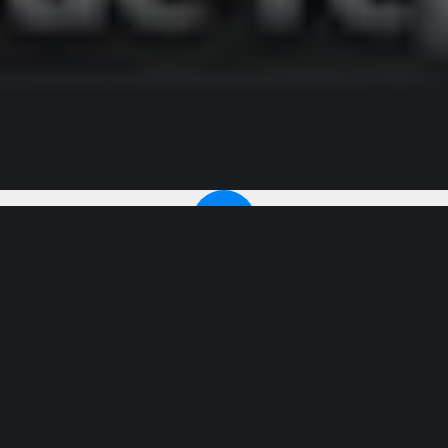
 brilhar,
áveis,
.