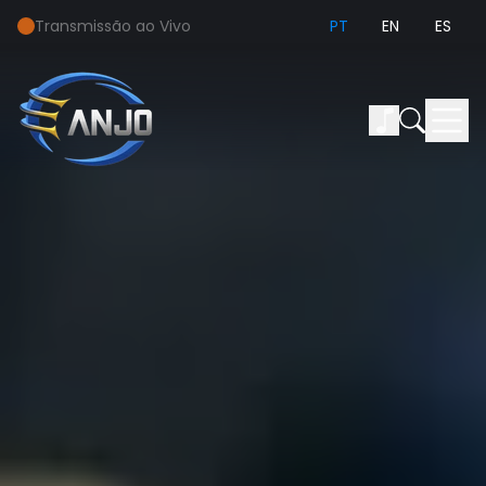
Transmissão ao Vivo
PT
EN
ES