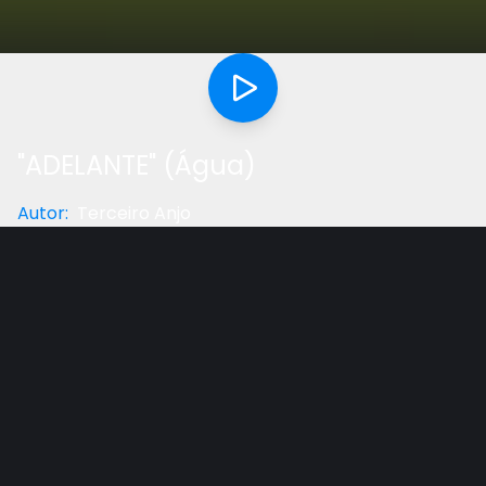
"ADELANTE" (Água)
Autor
:
Terceiro Anjo
Categoria
:
Saúde
Gostou do vídeo?
Ajude-nos
Doutor em nutrição; especialista em gestão de
emoções.