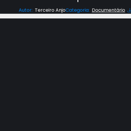
Autor
:
Terceiro Anjo
Categoria
:
Documentário
Chegou a hora de a América se declarar uma naç
estado e estão pressionando pelo nacionalismo c
opressivo e destrutivo da liberdade religiosa.
Neste episódio, veremos o que o futuro reserva p
cristianismo governará a América e o mundo pou
observar agora.