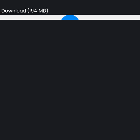
Download (
194 MB
)
ão cristã? Muitas vozes na América agora estão clamand
ristão. O problema com isso é que a história tem mostra
ara a América e o mundo. O que a Bíblia diz sobre a separ
co antes da volta de Cristo? Descubra por que não é a 