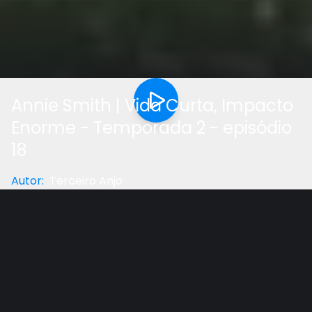
Annie Smith | Vida Curta, Impacto
Enorme - Temporada 2 - episódio
18
Autor
:
Terceiro Anjo
Categoria
:
Documentário
Gostou do vídeo?
Ajude-nos