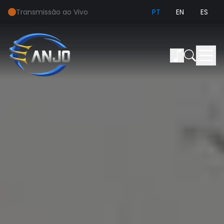
Transmissão ao Vivo
PT
EN
ES