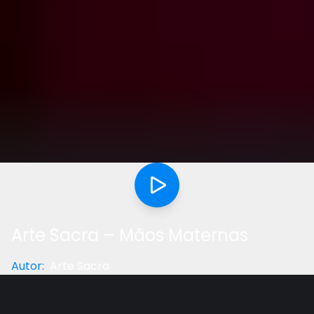
Arte Sacra – Mãos Maternas
Autor
:
Arte Sacra
Categoria
:
Música
Gostou do vídeo?