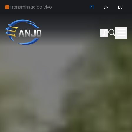
Transmissão ao Vivo
PT
EN
ES