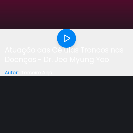
Atuação das Células Troncos nas
Doenças - Dr. Jea Myung Yoo
Autor
:
Terceiro Anjo
Categoria
:
Saúde
Gostou do vídeo?
Ajude-nos
Cientistas descobriram que as células troncos que