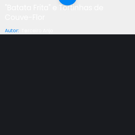
"Batata Frita" e Tortinhas de
Couve-Flor
Autor
:
Terceiro Anjo
Categoria
:
Saúde
Gostou do vídeo?
Ajude-nos
Aprenda a fazer batata frita sem fritura com
Clemência Carsteens*.*
"Batata frita":
6 batatas
1 colh. de cebola em pó
1 colh. de pasta de alho