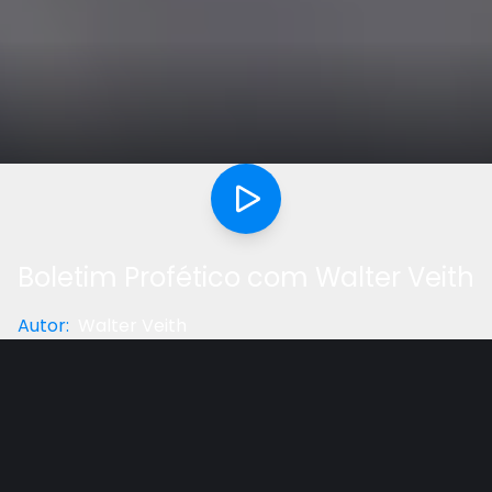
Boletim Profético com Walter Veith
Autor
:
Walter Veith
Categoria
:
Boletim Profético
Gostou do vídeo?
Ajude-nos