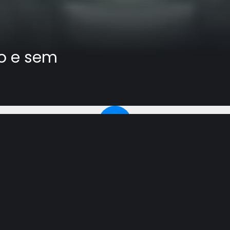
o e sem
n