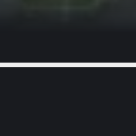
Gostou do vídeo?
Ajude-nos