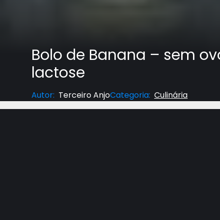
Bolo de Banana – sem ov
lactose
Autor
:
Terceiro Anjo
Categoria
:
Culinária
Saúde sobre a Mesa: receita com Dawerne Baza
Ingredientes: