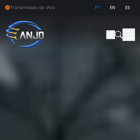
Transmissão ao Vivo
PT
EN
ES