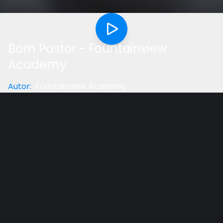
Bom Pastor - Fountainview
Academy
Autor
:
Fountainview Academy
Categoria
:
Música
Gostou do vídeo?
Ajude-nos
O bom pastor de ovelhas cuida, guia, alimenta e se
necessário arrisca sua própria vida para salvar um
de seus preciosos animalzinhos. Nós somos ovelhas
e o nosso Bom Pastor é Cristo, que deu Sua vida por