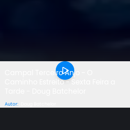
Campal Terceiro Anjo - O
Caminho Estreito - Sexta Feira a
Tarde - Doug Batchelor
Autor
:
Doug Batchelor
Categoria
:
Estudo Bíblico
Gostou do vídeo?