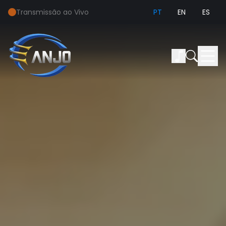
Transmissão ao Vivo
PT
EN
ES