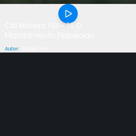
Cid Moreira HD – 16 O
Mandamento Esquecido
Autor
:
Cid Moreira
Categoria
:
Estudo Bíblico
Gostou do vídeo?
Ajude-nos
Série de estudos bíblicos ilustrados na voz de Cid
Moreira.