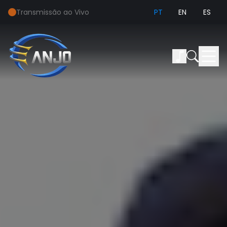
Transmissão ao Vivo
PT
EN
ES