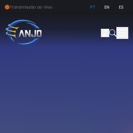
Transmissão ao Vivo
PT
EN
ES