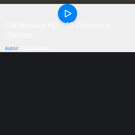
Cid Moreira HD – 19 Dízimos e
Ofertas
Autor
:
Cid Moreira
Categoria
:
Estudo Bíblico
Gostou do vídeo?
Ajude-nos
Estudo bíblico sobre o uso dos dízimos e ofertas. Na
voz de Cid Moreira.