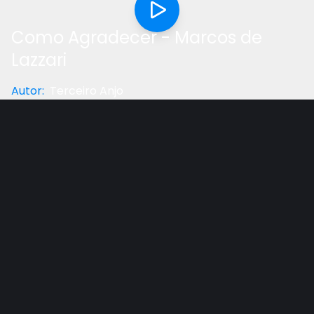
Como Agradecer - Marcos de
Lazzari
Autor
:
Terceiro Anjo
Categoria
:
Música
Gostou do vídeo?
Ajude-nos
Como agradecer a Jesus o que fez por mim? Sem eu
merecer vem provar o seu amor sem fim. As vozes
de um milhão de anjos não poderiam expressar a
gratidão que vibrar em meu ser, pois tudo devo a Tí.
Salmo 116:12-13