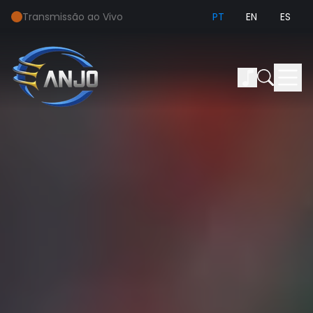
Transmissão ao Vivo
PT
EN
ES