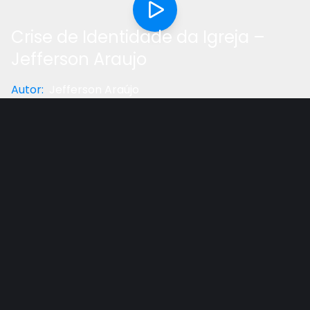
Crise de Identidade da Igreja –
Jefferson Araujo
Autor
:
Jefferson Araújo
Categoria
:
Palestra
Gostou do vídeo?
Ajude-nos
Em tempos nos quais as identidades sociais, étnicas
e sexuais estão entrando em colapso, é importante
indagar: estaria a identidade cristã ameaçada?
Afinal, qual a importância de preservar a identidade?
Separe um tempo e assista a mensagem completa.