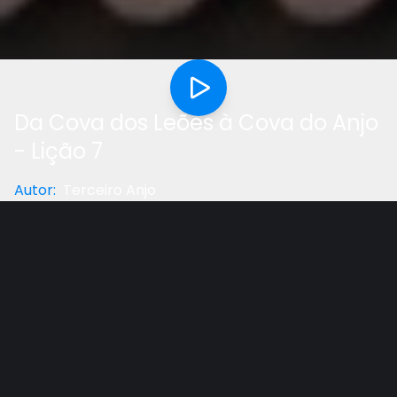
Da Cova dos Leões à Cova do Anjo
- Lição 7
Autor
:
Terceiro Anjo
Categoria
:
Lição Da Escola Sabatina
Gostou do vídeo?
Ajude-nos
O império da Medo-Persa está no poder agora, e o
rei Dario ao conhecer Daniel pôde perceber que