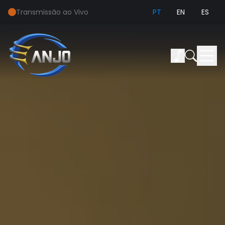
Transmissão ao Vivo
PT
EN
ES