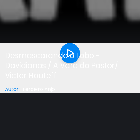
Desmascarando o Lobo -
Davidianos / A Vara do Pastor/
Victor Houteff
Autor
:
Terceiro Anjo
Categoria
:
Geral
Gostou do vídeo?
Ajude-nos