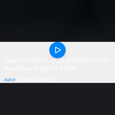
Deus conosco: qual o tamanho do
seu Deus e quem é Ele?
Autor
:
Michelson Borges
Categoria
:
Palestra
Gostou do vídeo?
Ajude-nos