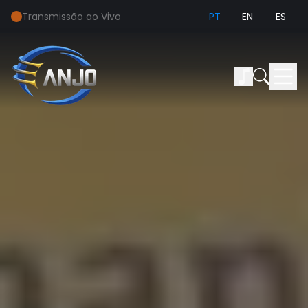
Transmissão ao Vivo
PT
EN
ES