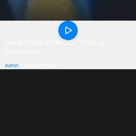
Deus Criou o Diabo? - Doug
Batchelor
Autor
:
Doug Batchelor
Categoria
:
Geral
Gostou do vídeo?
Ajude-nos
Encontre todos os videos dessa serie em nosso site:
www.terceiroanjo.com