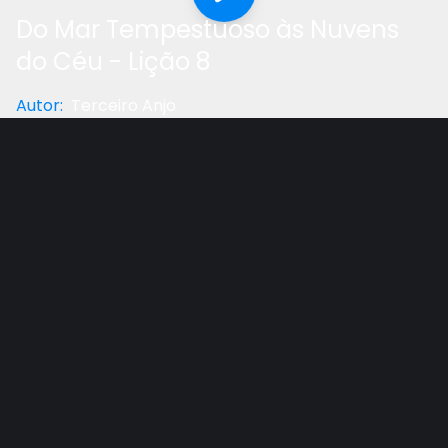
Do Mar Tempestuoso às Nuvens
do Céu - Lição 8
Autor
:
Terceiro Anjo
Categoria
:
Lição Da Escola Sabatina
Gostou do vídeo?
Ajude-nos
Daniel tem um outro sonho que não só confirma o
sonho da estátua de Nabucodonosor, mas dá mais
detalhes dos 4 reinos que viriam antes da volta de
Jesus. Confira!