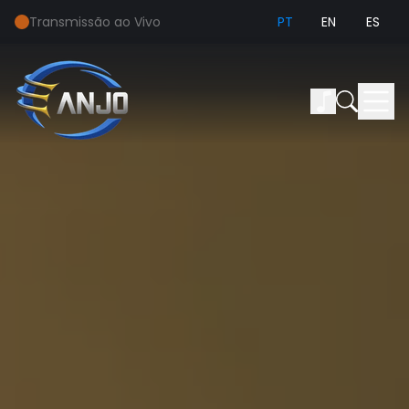
Transmissão ao Vivo
PT
EN
ES