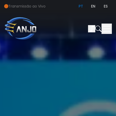
Transmissão ao Vivo
PT
EN
ES