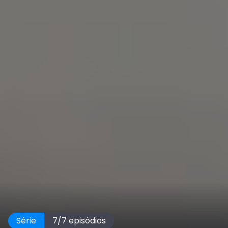
Série
7
/
7
episódios