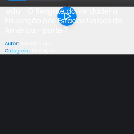
.edu - O Resgate da Verdadeira
Educação nos Estados Unidos da
América - parte 7
Autor
:
Terceiro Anjo
Categoria
:
Educação
Anterior
Próximo
Gostou do vídeo?
Ajude-nos
Neste video, Rute Bazan conta um pouco da história
de como aconteceu o desvio dos planos de Deus na
educação de nossos filhos, nos Estados Unidos.
Confira!