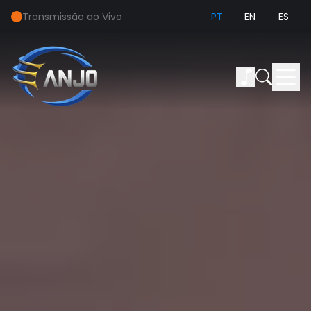
Transmissão ao Vivo
PT
EN
ES