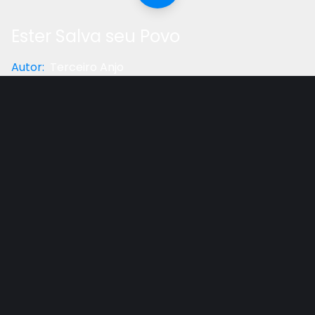
Ester Salva seu Povo
Autor
:
Terceiro Anjo
Categoria
:
Educação
Gostou do vídeo?
Ajude-nos
Histórias Infantis: Ester Salva seu Povo
“Por onde estiver dois ou três reunidos em meu
nome, aí estou eu no meio deles.” Mateus 18:20
Outros vídeos recomendados
Ver todos