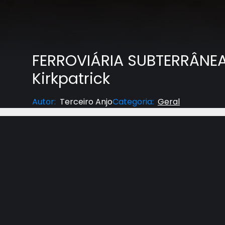
FERROVIÁRIA SUBTERRÂNEA 
Kirkpatrick
Autor
:
Terceiro Anjo
Categoria
:
Geral
As leis de escravos fugitivos de 1793 e 1850 er
documentos apropriados que provassem ser homen
se tivessem vivido no tempo certo teriam escond