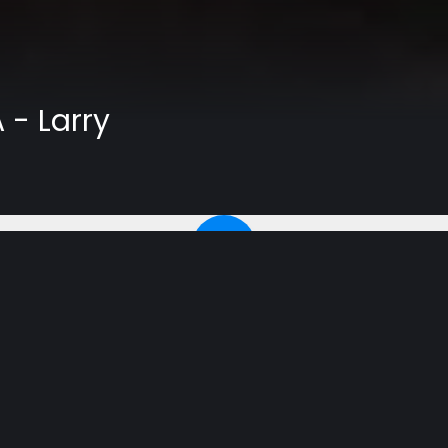
- Larry
am imorais; eles exigiam que os cidadãos entregassem às 
s livres. Uma das principais rotas da ferrovia subterr
ido judeus do governo alemão, ou que teriam ajudado escr