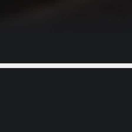
Gostou do vídeo?
Ajude-nos
autoridades as pessoas que não possuíam
ânea era a I-94 em Michigan. Muitos pensam que
avos fugitivos a se libertarem. Será que existe